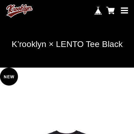
K’rooklyn × LENTO Tee Black