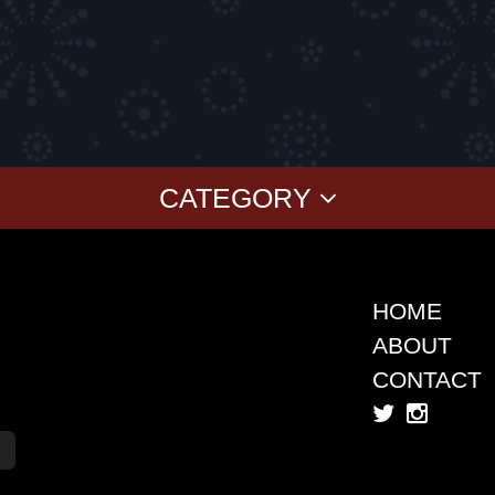
CATEGORY
BABY
KID'S
CLASSICS
COLLABORAT
T-SHIRT
KOKI SATO
ver
SWEAT
cherry chill will.
CAP
上岡 拓也
HOME
SHIRT
Yusuke Oishi (M
ABOUT
SHORT PANTS
Denali
CONTACT
TANK TOP
SUGI
Akimoto Fukuda
You2
KB
PLAYFUL STORE