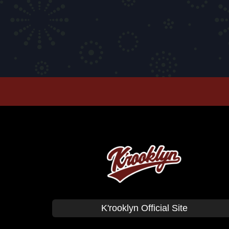
T-SHIRTS
PANTS
CAP
GOODS
Corduroy
BAG
CUSHION Co
K'rooklyn Official Site