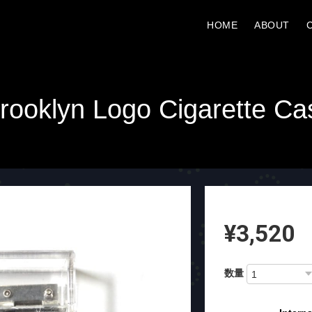
HOME
ABOUT
'rooklyn Logo Cigarette Ca
¥3,520
数量