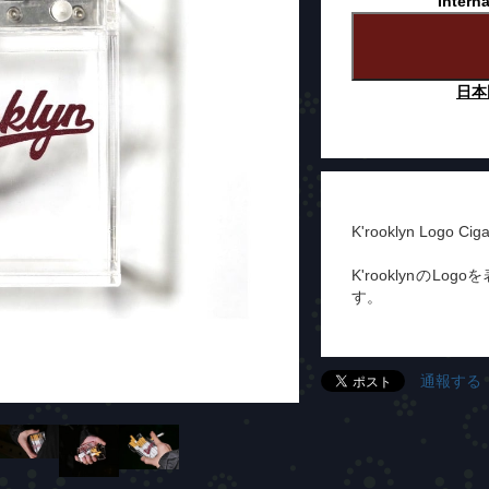
Interna
日本
K'rooklyn Logo Cig
K'rooklynのLog
す。
通報する