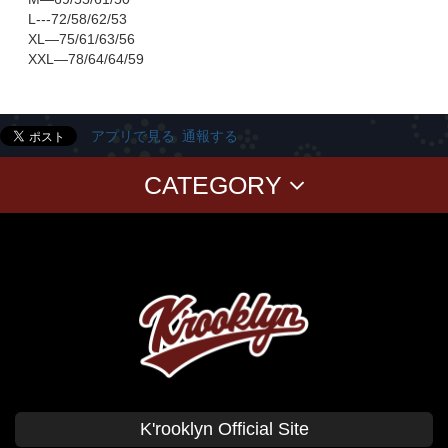
L---72/58/62/53
XL—75/61/63/56
XXL—78/64/64/59
アプリで見る
通報する
CATEGORY
T-SHIRTS
PANTS
CAP
GOODS
Corduroy
BAG
CUSHION Cover
BABY
KID'S
CLASSICS
T-SHIRT
SWEAT
CAP
SHIRT
SHORT PANTS
K'rooklyn Official Site
TANK TOP