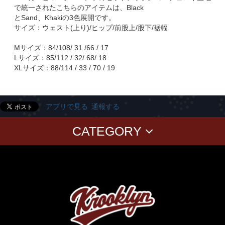
で統一されたこちらのアイテムは、Black
とSand、Khakiの3色展開です。
サイズ：ウェスト(上り)/ヒップ/前股上/股下/裾幅
Mサイズ：84/108/ 31 /66 / 17
Lサイズ：85/112 / 32/ 68/ 18
XLサイズ：88/114 / 33 / 70 / 19
アプリで見る
通報する
CATEGORY
T-SHIRTS
PANTS
CAP
GOODS
Corduroy
BAG
CUSHION Cover
BABY
KID'S
CLASSICS
T-SHIRT
SWEAT
CAP