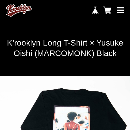
K’rooklyn Long T-Shirt × Yusuke
Oishi (MARCOMONK) Black