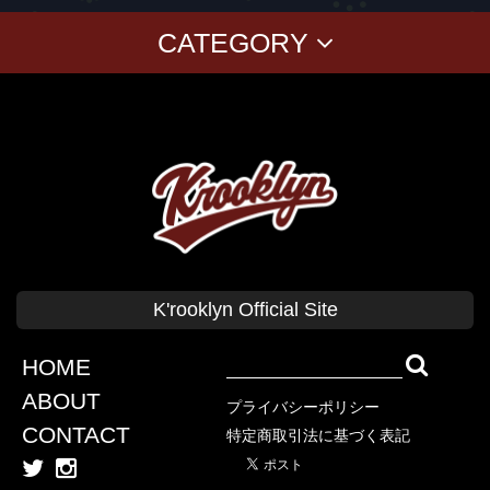
CATEGORY
T-SHIRTS
PANTS
CAP
GOODS
Corduroy
BAG
CUSHION Cover
BABY
KID'S
CLASSICS
T-SHIRT
SWEAT
CAP
SHIRT
SHORT PANTS
K'rooklyn Official Site
TANK TOP
COLLABORATION
SWEAT
OUTER
HOME
KOKI SATO
ABOUT
プライバシーポリシー
cherry chill will.
CONTACT
特定商取引法に基づく表記
上岡 拓也
Yusuke Oishi (MARCOMONK)
Denali