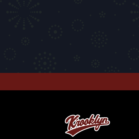
T-SHIRTS
PANTS
CAP
GOODS
Corduroy
BAG
CUSHION Co