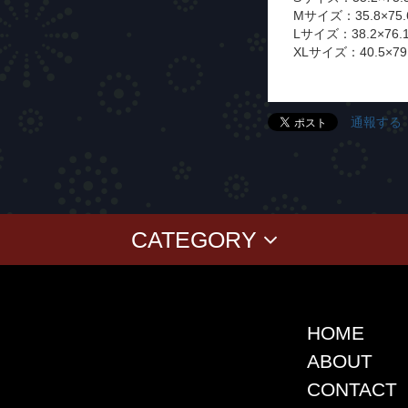
Mサイズ：35.8×75.6
Lサイズ：38.2×76.1
XLサイズ：40.5×79.
通報する
CATEGORY
BABY
KID'S
CLASSICS
COLLABORAT
T-SHIRT
KOKI SATO
ver
SWEAT
cherry chill will.
CAP
上岡 拓也
HOME
SHIRT
Yusuke Oishi (M
ABOUT
SHORT PANTS
Denali
CONTACT
TANK TOP
SUGI