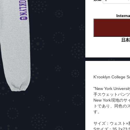
Interna
日本
K'rooklyn College 
"New York Un
手スウェットパンツ
New York現地
トであり、同色の
す。
サイズ：ウェスト×
Sサイズ：35.2×73.5