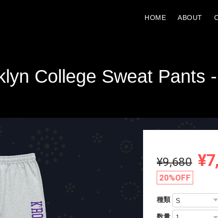
HOME
ABOUT
klyn College Sweat Pants 
¥7
¥9,680
20%OFF
種類
数量