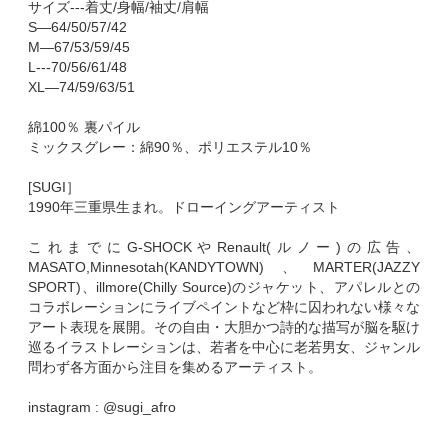
サイズ---着丈/身幅/袖丈/肩幅
S—64/50/57/42
M—67/53/59/45
L---70/56/61/48
XL—74/59/63/51
綿100％ 裏パイル
ミックスグレー：綿90％、ポリエステル10％
[SUGI］
1990年三重県生まれ。ドローイングアーティスト
これまでにG-SHOCKやRenault(ルノー)の広告、
MASATO,Minnesotah(KANDYTOWN)、MARTER(JAZZY
SPORT)、illmore(Chilly Source)のジャケット、アパレルとの
コラボレーションにライブペイントなど枠に囚われない様々な
アート表現を展開。その自由・大胆かつ詩的な描写が脳を駆け
巡るイラストレーションは、若者を中心に老若男女、ジャンル
問わず各方面から注目を集めるアーティスト。
instagram : @sugi_afro