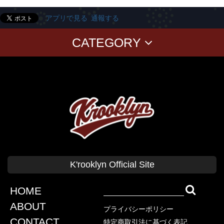
アプリで見る
通報する
CATEGORY
T-SHIRTS
PANTS
CAP
GOODS
Corduroy
BAG
CUSHION Cover
BABY
KID'S
CLASSICS
T-SHIRT
SWEAT
CAP
SHIRT
SHORT PANTS
K'rooklyn Official Site
TANK TOP
COLLABORATION
SWEAT
OUTER
HOME
KOKI SATO
ABOUT
プライバシーポリシー
cherry chill will.
CONTACT
特定商取引法に基づく表記
上岡 拓也