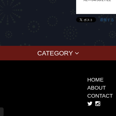
通報する
CATEGORY
BABY
KID'S
CLASSICS
COLLABORAT
T-SHIRT
KOKI SATO
ver
SWEAT
cherry chill will.
CAP
上岡 拓也
HOME
SHIRT
Yusuke Oishi (M
ABOUT
SHORT PANTS
Denali
CONTACT
TANK TOP
SUGI
Akimoto Fukuda
You2
KB