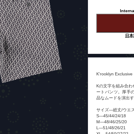
Interna
日本
K'rooklyn Exclusive
Kの文字を組み合わ
ートパンツ。厚手
品なムードを演出す
サイズ—総丈/ウエス
S—45/44/24/18
M—48/46/25/20
L—51/48/26/21
XL—54/50/27/22