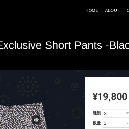
HOME
ABOUT
Exclusive Short Pants -Bla
¥19,800
種類
数量