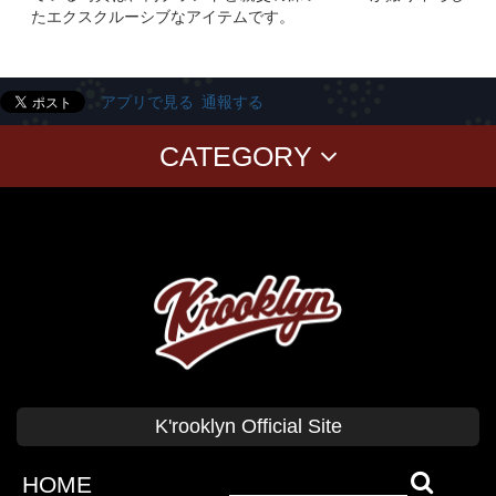
たエクスクルーシブなアイテムです。
アプリで見る
通報する
CATEGORY
T-SHIRTS
PANTS
CAP
GOODS
Corduroy
BAG
CUSHION Cover
BABY
KID'S
CLASSICS
T-SHIRT
SWEAT
CAP
SHIRT
SHORT PANTS
K'rooklyn Official Site
TANK TOP
COLLABORATION
SWEAT
OUTER
HOME