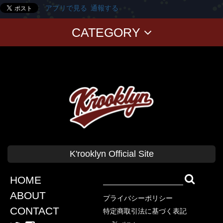
アプリで見る
通報する
CATEGORY
T-SHIRTS
PANTS
CAP
GOODS
Corduroy
BAG
CUSHION Cover
BABY
KID'S
CLASSICS
T-SHIRT
SWEAT
CAP
SHIRT
SHORT PANTS
K'rooklyn Official Site
TANK TOP
COLLABORATION
SWEAT
OUTER
HOME
KOKI SATO
ABOUT
プライバシーポリシー
cherry chill will.
CONTACT
特定商取引法に基づく表記
上岡 拓也
Yusuke Oishi (MARCOMONK)