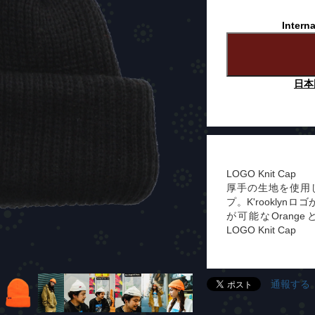
Interna
日本
LOGO Knit Cap
厚手の生地を使用
プ。K'rookly
が可能なOrange
LOGO Knit Cap
通報する