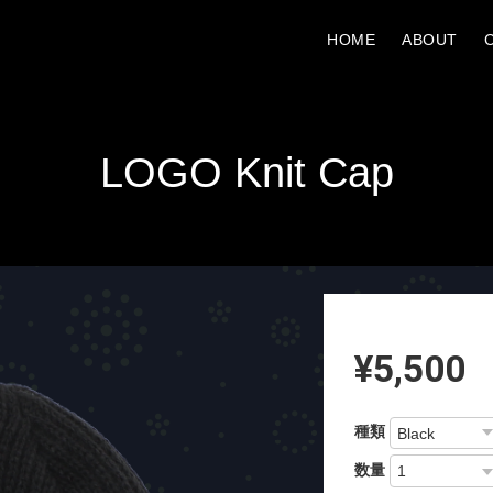
HOME
ABOUT
LOGO Knit Cap
¥5,500
種類
数量