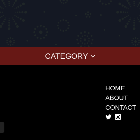
CATEGORY
BABY
KID'S
CLASSICS
COLLABORAT
T-SHIRT
KOKI SATO
ver
SWEAT
cherry chill will.
CAP
上岡 拓也
HOME
SHIRT
Yusuke Oishi (M
ABOUT
SHORT PANTS
Denali
CONTACT
TANK TOP
SUGI
Akimoto Fukuda
You2
KB
PLAYFUL STORE