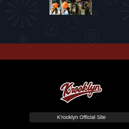
T-SHIRTS
PANTS
CAP
GOODS
Corduroy
BAG
CUSHION Co
K'rooklyn Official Site