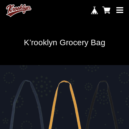
K’rooklyn Grocery Bag