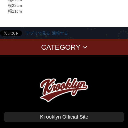
横23cm
幅11cm
アプリで見る
通報する
CATEGORY
T-SHIRTS
PANTS
CAP
GOODS
Corduroy
BAG
CUSHION Cover
BABY
KID'S
CLASSICS
T-SHIRT
SWEAT
CAP
SHIRT
SHORT PANTS
K'rooklyn Official Site
TANK TOP