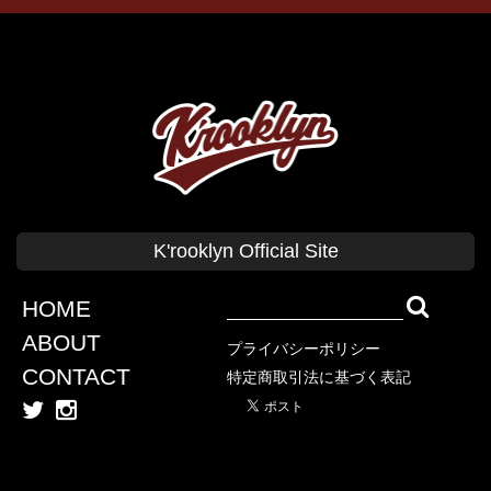
T-SHIRTS
PANTS
CAP
GOODS
Corduroy
BAG
CUSHION Cover
BABY
KID'S
CLASSICS
T-SHIRT
SWEAT
CAP
SHIRT
SHORT PANTS
K'rooklyn Official Site
TANK TOP
COLLABORATION
SWEAT
OUTER
HOME
KOKI SATO
ABOUT
プライバシーポリシー
cherry chill will.
CONTACT
特定商取引法に基づく表記
上岡 拓也
Yusuke Oishi (MARCOMONK)
Denali
SUGI
Akimoto Fukuda